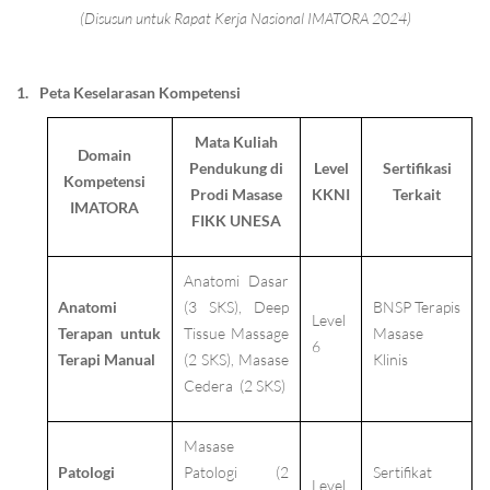
(Disusun untuk Rapat Kerja Nasional IMATORA 2024)
1.
Peta Keselarasan Kompetensi
Mata Kuliah
Domain
Pendukung di
Level
Sertifikasi
Kompetensi
Prodi Masase
KKNI
Terkait
IMATORA
FIKK UNESA
Anatomi Dasar
Anatomi
(3 SKS), Deep
BNSP Terapis
Level
Terapan untuk
Tissue Massage
Masase
6
Terapi Manual
(2 SKS), Masase
Klinis
Cedera (2 SKS)
Masase
Patologi
Patologi (2
Sertifikat
Level