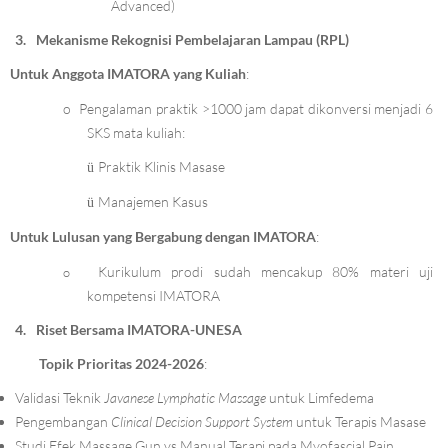
Advanced)
3.
Mekanisme Rekognisi Pembelajaran Lampau (RPL)
Untuk Anggota IMATORA yang Kuliah
:
o
Pengalaman praktik >1000 jam dapat dikonversi menjadi 6
SKS mata kuliah:
Praktik Klinis Masase
ü
Manajemen Kasus
ü
Untuk Lulusan yang Bergabung dengan IMATORA
:
Kurikulum prodi sudah mencakup 80% materi uji
o
kompetensi IMATORA
4.
Riset Bersama IMATORA-UNESA
Topik Prioritas 2024-2026
:
Validasi Teknik
Javanese Lymphatic Massage
untuk Limfedema
Pengembangan
Clinical Decision Support System
untuk Terapis Masase
Studi Efek Massage Gun vs Manual Terapi pada Myofascial Pain