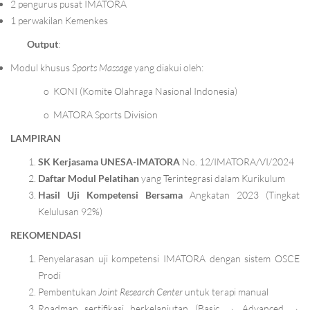
2 pengurus pusat IMATORA
1 perwakilan Kemenkes
Output
:
Modul khusus
Sports Massage
yang diakui oleh:
o
KONI (Komite Olahraga Nasional Indonesia)
o
MATORA Sports Division
LAMPIRAN
SK Kerjasama UNESA-IMATORA
No. 12/IMATORA/VI/2024
Daftar Modul Pelatihan
yang Terintegrasi dalam Kurikulum
Hasil Uji Kompetensi Bersama
Angkatan 2023 (Tingkat
Kelulusan 92%)
REKOMENDASI
Penyelarasan uji kompetensi IMATORA dengan sistem OSCE
Prodi
Pembentukan
Joint Research Center
untuk terapi manual
Roadmap sertifikasi berkelanjutan (Basic → Advanced →