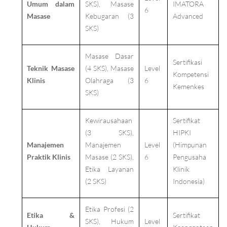
Umum dalam
SKS), Masase
IMATORA
6
Masase
Kebugaran (3
Advanced
SKS)
Masase Dasar
Sertifikasi
Teknik Masase
(4 SKS), Masase
Level
Kompetensi
Klinis
Olahraga (3
6
Kemenkes
SKS)
Kewirausahaan
Sertifikat
(3 SKS),
HIPKI
Manajemen
Manajemen
Level
(Himpunan
Praktik Klinis
Masase (2 SKS),
6
Pengusaha
Etika Layanan
Klinik
(2 SKS)
Indonesia)
Etika Profesi (2
Etika &
Sertifikat
SKS), Hukum
Level