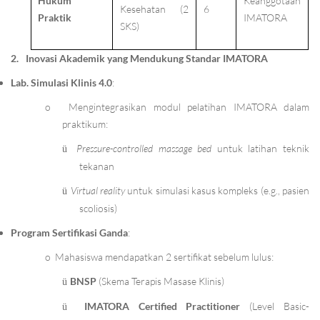
Hukum
Keanggotaan
Kesehatan (2
6
Praktik
IMATORA
SKS)
2.
Inovasi Akademik yang Mendukung Standar IMATORA
Lab. Simulasi Klinis 4.0
:
o
Mengintegrasikan modul pelatihan IMATORA dalam
praktikum:
Pressure-controlled massage bed
untuk latihan teknik
ü
tekanan
Virtual reality
untuk simulasi kasus kompleks (e.g., pasien
ü
scoliosis)
Program Sertifikasi Ganda
:
o
Mahasiswa mendapatkan 2 sertifikat sebelum lulus:
BNSP
(Skema Terapis Masase Klinis)
ü
IMATORA Certified Practitioner
(Level Basic-
ü